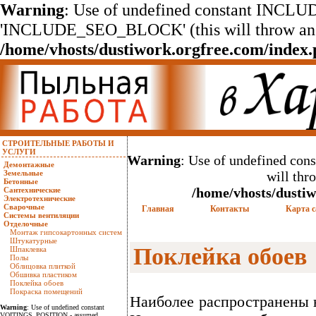
Warning
: Use of undefined constant INC
'INCLUDE_SEO_BLOCK' (this will throw an Er
/home/vhosts/dustiwork.orgfree.com/index
СТРОИТЕЛЬНЫЕ РАБОТЫ И
УСЛУГИ
Warning
: Use of undefined c
Демонтажные
Земельные
will thr
Бетонные
/home/vhosts/dustiw
Сантехнические
Электротехнические
Сварочные
Главная
Контакты
Карта с
Системы вентиляции
Отделочные
Монтаж гипсокартонных систем
Штукатурные
Поклейка обоев
Шпаклевка
Полы
Облицовка плиткой
Обшивка пластиком
Поклейка обоев
Покраска помещений
Наиболее распространены 
Warning
: Use of undefined constant
VOITINGS_POSITION - assumed