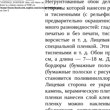
Негрунтованные обои дел
'VOITINGS_POSITION' (this will throw an
Error in a future version of PHP) in
стороны которой нанесен 
/home/vhosts/dustiwork.orgfree.com/includes/leftfield.php
on line
5
и тисненными (с рельефн
предварительно окрашенн
много разновидностей: гла
печатью и без печати, ти
ворсистые и т. д. Лицева
специальной пленкой. Эти
тиснеными и т. д. Обои п
см, а длина — 7—18 м. Д
бордюры (бумажные поло
(бумажные полоски с рису
становится поливинилхло
Лицевая сторона ее укр
камень, керамическую плит
пленки нанесен слой клея
пленку можно наклеива
обклеивают оштукатурен