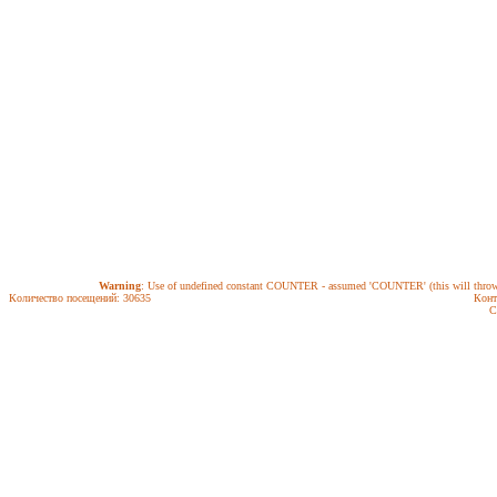
Warning
: Use of undefined constant COUNTER - assumed 'COUNTER' (this will throw a
Количество посещений: 30635
Конт
С