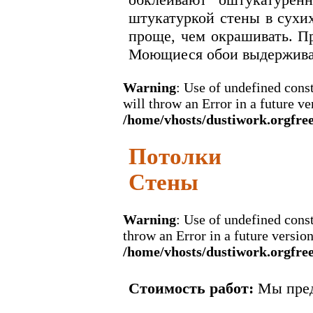
штукатуркой стены в сухи
проще, чем окрашивать. П
Моющиеся обои выдержива
Warning
: Use of undefined c
will throw an Error in a future v
/home/vhosts/dustiwork.orgfre
Потолки
Стены
Warning
: Use of undefined co
throw an Error in a future versio
/home/vhosts/dustiwork.orgfre
Стоимость работ:
Мы пред