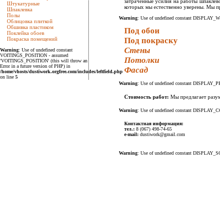
затраченные усилия на работы шпаклев
Штукатурные
которых мы естественно уверены. Мы пр
Шпаклевка
Полы
Warning
: Use of undefined constant DISPLAY_W
Облицовка плиткой
Обшивка пластиком
Под обои
Поклейка обоев
Покраска помещений
Под покраску
Стены
Warning
: Use of undefined constant
VOITINGS_POSITION - assumed
Потолки
'VOITINGS_POSITION' (this will throw an
Error in a future version of PHP) in
Фасад
/home/vhosts/dustiwork.orgfree.com/includes/leftfield.php
on line
5
Warning
: Use of undefined constant DISPLAY_PR
Стоимость работ:
Мы предлагает разум
Warning
: Use of undefined constant DISPLAY_
Контактная информация:
тел.:
8 (067) 498-74-65
e-mail:
dustiwork@gmail.com
Warning
: Use of undefined constant DISPLAY