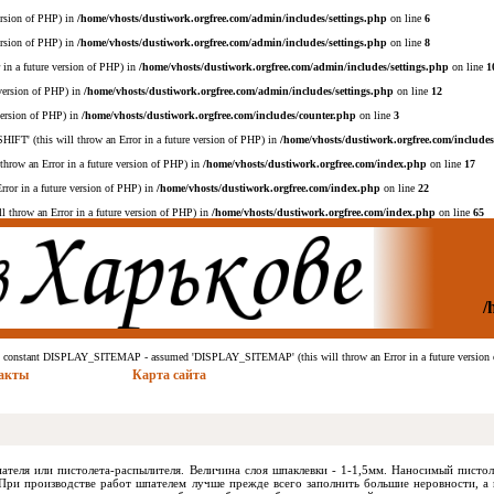
ersion of PHP) in
/home/vhosts/dustiwork.orgfree.com/admin/includes/settings.php
on line
6
ersion of PHP) in
/home/vhosts/dustiwork.orgfree.com/admin/includes/settings.php
on line
8
n a future version of PHP) in
/home/vhosts/dustiwork.orgfree.com/admin/includes/settings.php
on line
1
version of PHP) in
/home/vhosts/dustiwork.orgfree.com/admin/includes/settings.php
on line
12
version of PHP) in
/home/vhosts/dustiwork.orgfree.com/includes/counter.php
on line
3
(this will throw an Error in a future version of PHP) in
/home/vhosts/dustiwork.orgfree.com/includes
w an Error in a future version of PHP) in
/home/vhosts/dustiwork.orgfree.com/index.php
on line
17
or in a future version of PHP) in
/home/vhosts/dustiwork.orgfree.com/index.php
on line
22
row an Error in a future version of PHP) in
/home/vhosts/dustiwork.orgfree.com/index.php
on line
65
/
ed constant DISPLAY_SITEMAP - assumed 'DISPLAY_SITEMAP' (this will throw an Error in a future version
акты
Карта сайта
ателя или пистолета-распылителя. Величина слоя шпаклевки - 1-1,5мм. Наносимый писто
ри производстве работ шпателем лучше прежде всего заполнить большие неровности, а к