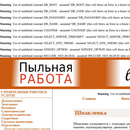
Warning
: Use of undefined constant DB_HOST - assumed 'DB_HOST' (this will throw an Error in a future v
Warning
: Use of undefined constant DB_USER - assumed 'DB_USER' (this will throw an Error in a future v
Warning
: Use of undefined constant DB_PASSWORD - assumed 'DB_PASSWORD' (this will throw an Error i
Warning
: Use of undefined constant DB_NAME - assumed 'DB_NAME' (this will throw an Error in a future 
Warning
: Use of undefined constant COUNTER - assumed 'COUNTER' (this will throw an Error in a future 
Warning
: Use of undefined constant SELECT_SERVER_TIMESHIFT - assumed 'SELECT_SERVER_TIMESHIFT' 
Warning
: Use of undefined constant SELECT_SITE_THEME - assumed 'SELECT_SITE_THEME' (this will thro
Warning
: Use of undefined constant SITEOFF_OPTION - assumed 'SITEOFF_OPTION' (this will throw an Err
Warning
: Use of undefined constant INCLUDE_SEO_BLOCK - assumed 'INCLUDE_SEO_BLOCK' (this will th
СТРОИТЕЛЬНЫЕ РАБОТЫ И
Warning
: Use of undefin
УСЛУГИ
Главная
Конт
Демонтажные
Земельные
Бетонные
Сантехнические
Шпаклевка
Электротехнические
Сварочные
Системы вентиляции
Шпаклевка укладывается с помощью шп
Отделочные
взаимно перпендикулярных движения. П
Монтаж гипсокартонных систем