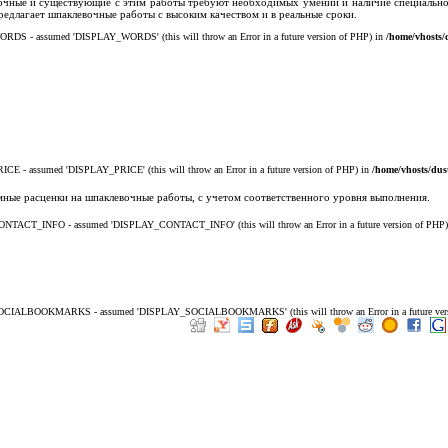
очные и существующие с этим работы требуют необходимых умений и наличие специальног
едлагает шпаклевочные работы с высоким качеством и в реальные сроки.
ORDS - assumed 'DISPLAY_WORDS' (this will throw an Error in a future version of PHP) in
/home/vhosts/
ICE - assumed 'DISPLAY_PRICE' (this will throw an Error in a future version of PHP) in
/home/vhosts/dus
ные расценки на шпаклевочные работы, с учетом соответственного уровня выполнения.
CONTACT_INFO - assumed 'DISPLAY_CONTACT_INFO' (this will throw an Error in a future version of PHP
_SOCIALBOOKMARKS - assumed 'DISPLAY_SOCIALBOOKMARKS' (this will throw an Error in a future vers