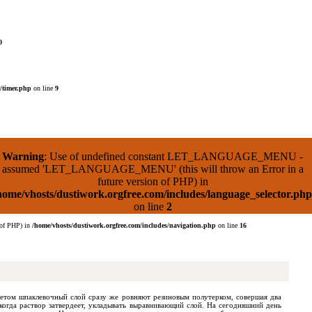
0
/timer.php
on line
9
Warning
: Use of undefined constant LET_LANGUAGE_MENU -
assumed 'LET_LANGUAGE_MENU' (this will throw an Error in a
future version of PHP) in
home/vhosts/dustiwork.orgfree.com/includes/language_selector.php
on line
2
 of PHP) in
/home/vhosts/dustiwork.orgfree.com/includes/navigation.php
on line
16
летом шпаклевочный слой сразу же ровняют резиновым полутерком, совершая два
огда раствор затвердеет, укладывать выравнивающий слой. На сегодняшний день