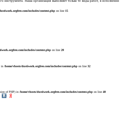
о инструмента. Наша организация выполняет только те виды работ, в исполнении
dustiwork.orgfree.com/includes/content.php
on line
15
tiwork.orgfree.com/includes/content.php
on line
20
) in
/home/vhosts/dustiwork.orgfree.com/includes/content.php
on line
32
ion of PHP) in
/home/vhosts/dustiwork.orgfree.com/includes/content.php
on line
40